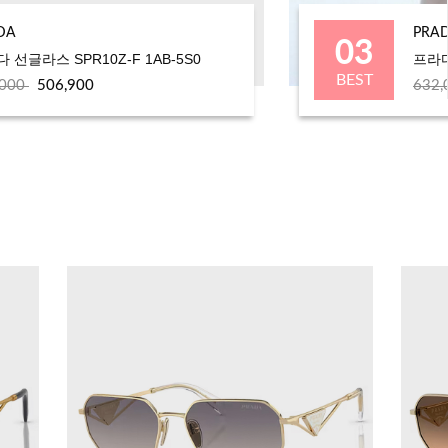
03
DA
PRA
 선글라스 SPR10Z-F 1AB-5S0
프라다
BEST
,000
506,900
632,