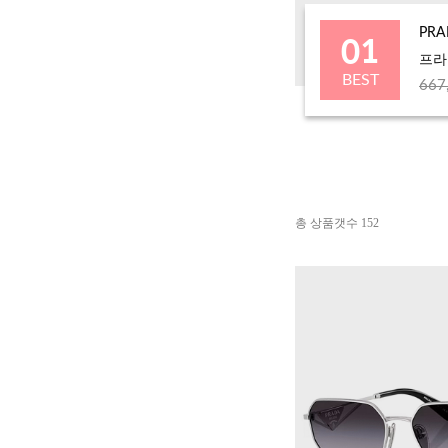
01
PRA
프라다
BEST
667
총 상품갯수
152