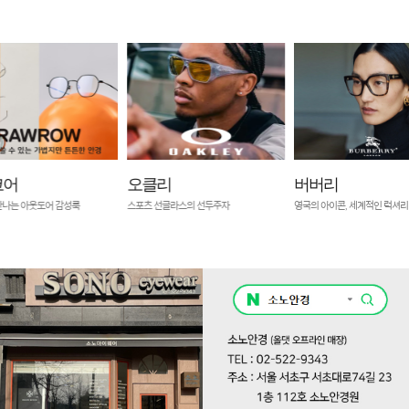
코어
오클리
버버리
만나는 아웃도어 감성룩
스포츠 선글라스의 선두주자
영국의 아이콘, 세계적인 럭셔리