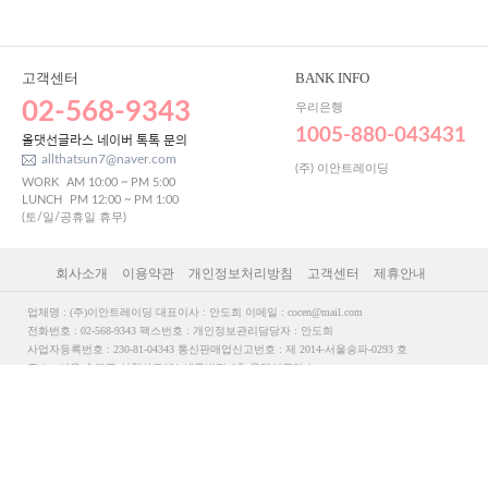
고객센터
BANK INFO
02-568-9343
우리은행
1005-880-043431
올댓선글라스 네이버 톡톡 문의
allthatsun7@naver.com
(주) 이안트레이딩
WORK
AM 10:00 ~ PM 5:00
LUNCH
PM 12:00 ~ PM 1:00
(토/일/공휴일 휴무)
회사소개
이용약관
개인정보처리방침
고객센터
제휴안내
업체명 : (주)이안트레이딩 대표이사 : 안도희 이메일 : cocen@mail.com
전화번호 : 02-568-9343 팩스번호 : 개인정보관리담당자 : 안도희
사업자등록번호 : 230-81-04343 통신판매업신고번호 : 제 2014-서울송파-0293 호
주소 : 서울 송파구 삼학사로101 세준빌딩 4층 올댓선글라스
사업자 정보확인
PC 버전 보기