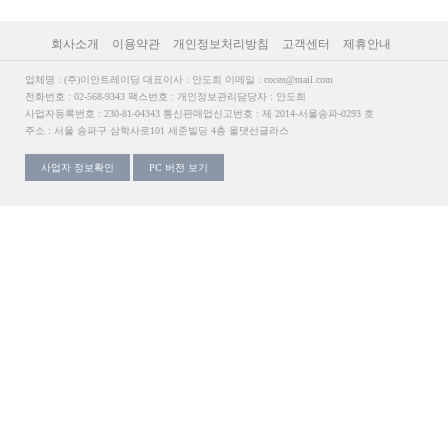
회사소개
이용약관
개인정보처리방침
고객센터
제휴안내
업체명 : (주)이안트레이딩 대표이사 : 안도희 이메일 : cocen@mail.com
전화번호 : 02-568-9343 팩스번호 : 개인정보관리담당자 : 안도희
사업자등록번호 : 230-81-04343 통신판매업신고번호 : 제 2014-서울송파-0293 호
주소 : 서울 송파구 삼학사로101 세준빌딩 4층 올댓선글라스
사업자 정보확인
PC 버전 보기