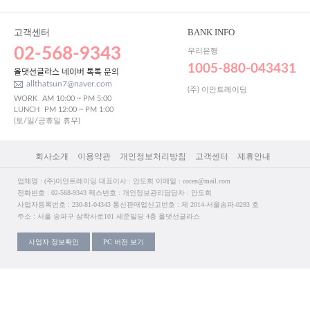
고객센터
BANK INFO
02-568-9343
우리은행
1005-880-043431
올댓선글라스 네이버 톡톡 문의
allthatsun7@naver.com
(주) 이안트레이딩
WORK
AM 10:00 ~ PM 5:00
LUNCH
PM 12:00 ~ PM 1:00
(토/일/공휴일 휴무)
회사소개
이용약관
개인정보처리방침
고객센터
제휴안내
업체명 : (주)이안트레이딩 대표이사 : 안도희 이메일 : cocen@mail.com
전화번호 : 02-568-9343 팩스번호 : 개인정보관리담당자 : 안도희
사업자등록번호 : 230-81-04343 통신판매업신고번호 : 제 2014-서울송파-0293 호
주소 : 서울 송파구 삼학사로101 세준빌딩 4층 올댓선글라스
사업자 정보확인
PC 버전 보기