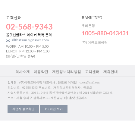
고객센터
BANK INFO
02-568-9343
우리은행
1005-880-043431
올댓선글라스 네이버 톡톡 문의
allthatsun7@naver.com
(주) 이안트레이딩
WORK
AM 10:00 ~ PM 5:00
LUNCH
PM 12:00 ~ PM 1:00
(토/일/공휴일 휴무)
회사소개
이용약관
개인정보처리방침
고객센터
제휴안내
업체명 : (주)이안트레이딩 대표이사 : 안도희 이메일 : cocen@mail.com
전화번호 : 02-568-9343 팩스번호 : 개인정보관리담당자 : 안도희
사업자등록번호 : 230-81-04343 통신판매업신고번호 : 제 2014-서울송파-0293 호
주소 : 서울 송파구 삼학사로101 세준빌딩 4층 올댓선글라스
사업자 정보확인
PC 버전 보기