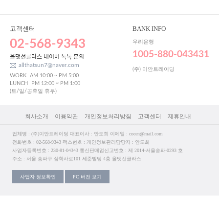
고객센터
BANK INFO
02-568-9343
우리은행
1005-880-043431
올댓선글라스 네이버 톡톡 문의
allthatsun7@naver.com
(주) 이안트레이딩
WORK
AM 10:00 ~ PM 5:00
LUNCH
PM 12:00 ~ PM 1:00
(토/일/공휴일 휴무)
회사소개
이용약관
개인정보처리방침
고객센터
제휴안내
업체명 : (주)이안트레이딩 대표이사 : 안도희 이메일 : cocen@mail.com
전화번호 : 02-568-9343 팩스번호 : 개인정보관리담당자 : 안도희
사업자등록번호 : 230-81-04343 통신판매업신고번호 : 제 2014-서울송파-0293 호
주소 : 서울 송파구 삼학사로101 세준빌딩 4층 올댓선글라스
사업자 정보확인
PC 버전 보기