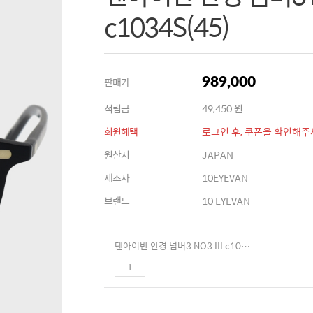
c1034S(45)
판매가
989,000
적립금
49,450 원
회원혜택
로그인 후, 쿠폰을 확인해주
원산지
JAPAN
제조사
10EYEVAN
브랜드
10 EYEVAN
텐아이반 안경 넘버3 NO3 III c1034S(45)