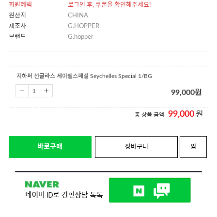
회원혜택
로그인 후, 쿠폰을 확인해주세요!
원산지
CHINA
제조사
G.HOPPER
브랜드
G.hopper
지하퍼 선글라스 세이쉘스페셜 Seychelles Special 1/BG
99,000
원
99,000
원
총 상품 금액
바로구매
장바구니
찜