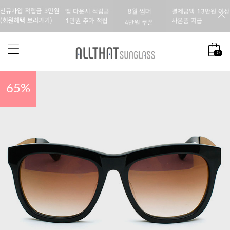
0
65
%