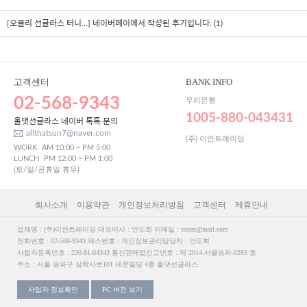
[오클리 선글라스 터니...]
네이버페이에서 작성된 후기입니다. (1)
고객센터
BANK INFO
02-568-9343
우리은행
1005-880-043431
올댓선글라스 네이버 톡톡 문의
allthatsun7@naver.com
(주) 이안트레이딩
WORK
AM 10:00 ~ PM 5:00
LUNCH
PM 12:00 ~ PM 1:00
(토/일/공휴일 휴무)
회사소개
이용약관
개인정보처리방침
고객센터
제휴안내
업체명 : (주)이안트레이딩 대표이사 : 안도희 이메일 : cocen@mail.com
전화번호 : 02-568-9343 팩스번호 : 개인정보관리담당자 : 안도희
사업자등록번호 : 230-81-04343 통신판매업신고번호 : 제 2014-서울송파-0293 호
주소 : 서울 송파구 삼학사로101 세준빌딩 4층 올댓선글라스
사업자 정보확인
PC 버전 보기