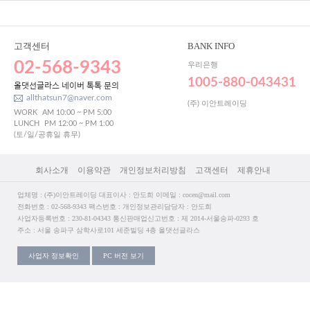
고객센터
BANK INFO
02-568-9343
우리은행
1005-880-043431
올댓선글라스 네이버 톡톡 문의
allthatsun7@naver.com
(주) 이안트레이딩
WORK
AM 10:00 ~ PM 5:00
LUNCH
PM 12:00 ~ PM 1:00
(토/일/공휴일 휴무)
회사소개
이용약관
개인정보처리방침
고객센터
제휴안내
업체명 : (주)이안트레이딩 대표이사 : 안도희 이메일 : cocen@mail.com
전화번호 : 02-568-9343 팩스번호 : 개인정보관리담당자 : 안도희
사업자등록번호 : 230-81-04343 통신판매업신고번호 : 제 2014-서울송파-0293 호
주소 : 서울 송파구 삼학사로101 세준빌딩 4층 올댓선글라스
사업자 정보확인
PC 버전 보기