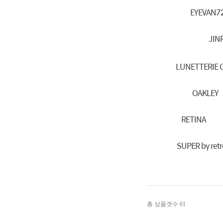
EYEVAN7
JIN
LUNETTERIE 
OAKLEY
RETINA
SUPER by retr
총 상품갯수
61