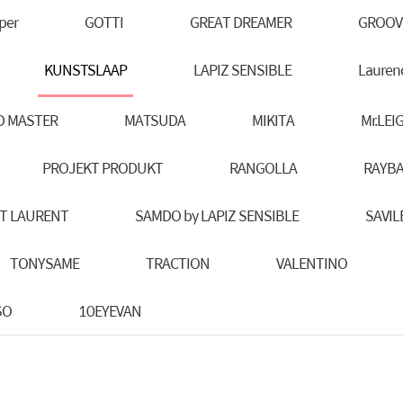
per
GOTTI
GREAT DREAMER
GROOV
KUNSTSLAAP
LAPIZ SENSIBLE
Lauren
D MASTER
MATSUDA
MIKITA
Mr.LEI
PROJEKT PRODUKT
RANGOLLA
RAYB
T LAURENT
SAMDO by LAPIZ SENSIBLE
SAVIL
TONYSAME
TRACTION
VALENTINO
SO
10EYEVAN