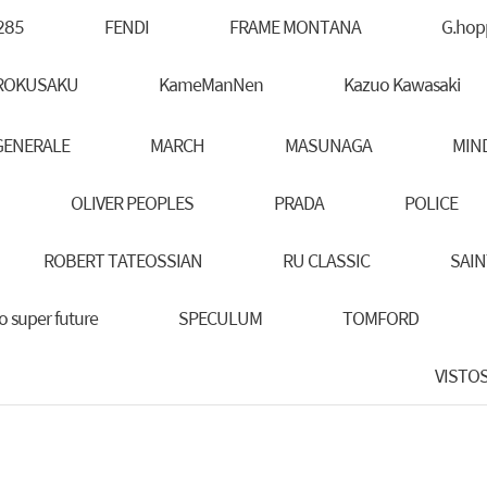
285
FENDI
FRAME MONTANA
G.hop
ROKUSAKU
KameManNen
Kazuo Kawasaki
GENERALE
MARCH
MASUNAGA
MIN
OLIVER PEOPLES
PRADA
POLICE
ROBERT TATEOSSIAN
RU CLASSIC
SAIN
o super future
SPECULUM
TOMFORD
VISTO