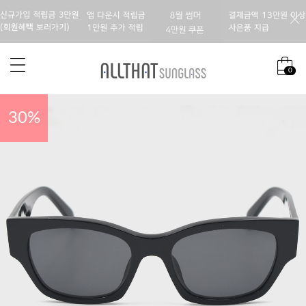
0
30
%