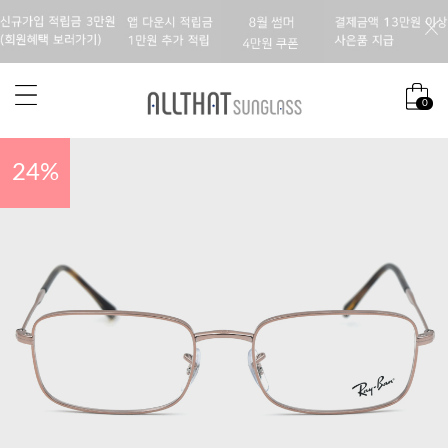
0
24
%