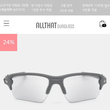
0
24
%