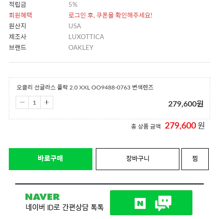
적립금
5%
회원혜택
로그인 후, 쿠폰을 확인해주세요!
원산지
USA
제조사
LUXOTTICA
브랜드
OAKLEY
오클리 선글라스 플락 2.0 XXL OO9488-0763 변색렌즈
279,600
원
279,600
원
총 상품 금액
바로구매
장바구니
찜