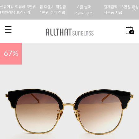
0
67
%