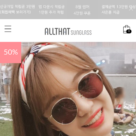
0
50
%