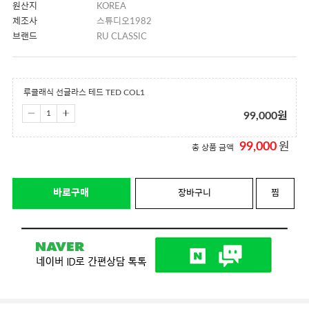
원산지
KOREA
제조사
스튜디오1982
브랜드
RU CLASSIC
루클래식 선글라스 테드 TED COL1
99,000
원
99,000
원
총 상품 금액
바로구매
장바구니
찜