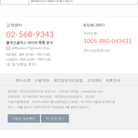
고객센터
BANK INFO
02-568-9343
우리은행
1005-880-043431
올댓선글라스 네이버 톡톡 문의
allthatsun7@naver.com
(주) 이안트레이딩
WORK
AM 10:00 ~ PM 5:00
LUNCH
PM 12:00 ~ PM 1:00
(토/일/공휴일 휴무)
회사소개
이용약관
개인정보처리방침
고객센터
제휴안내
업체명 : (주)이안트레이딩 대표이사 : 안도희 이메일 : cocen@mail.com
전화번호 : 02-568-9343 팩스번호 : 개인정보관리담당자 : 안도희
사업자등록번호 : 230-81-04343 통신판매업신고번호 : 제 2014-서울송파-0293 호
주소 : 서울 송파구 삼학사로101 세준빌딩 4층 올댓선글라스
사업자 정보확인
PC 버전 보기