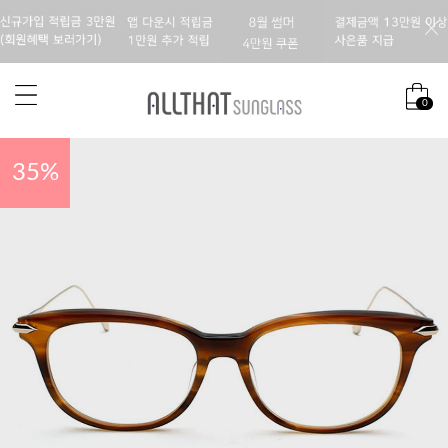
0
35
%