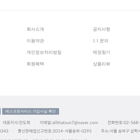
회사소개
공지사항
이용약관
1:1 문의
개인정보처리방침
매장찾기
회원혜택
상품리뷰
에스크로서비스 가입사실 확인
대표이사:안도희
이메일:allthatsun7@naver.com
전화번호:02-568-
343
통신판매업신고번호:2014-서울송파-0293
주소:서울 송파구 삼학