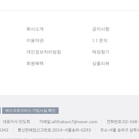
회사소개
공지사항
이용약관
1:1 문의
개인정보처리방침
매장찾기
회원혜택
상품리뷰
에스크로서비스 가입사실 확인
대표이사:안도희
이메일:allthatsun7@naver.com
전화번호:02-568-
343
통신판매업신고번호:2014-서울송파-0293
주소:서울 송파구 삼학