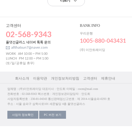
더보기
고객센터
BANK INFO
02-568-9343
우리은행
1005-880-043431
올댓선글라스 네이버 톡톡 문의
allthatsun7@naver.com
(주) 이안트레이딩
WORK
AM 10:00 ~ PM 5:00
LUNCH
PM 12:00 ~ PM 1:00
(토/일/공휴일 휴무)
회사소개
이용약관
개인정보처리방침
고객센터
제휴안내
업체명 : (주)이안트레이딩 대표이사 : 안도희 이메일 : cocen@mail.com
전화번호 : 02-568-9343 팩스번호 : 개인정보관리담당자 : 안도희
사업자등록번호 : 230-81-04343 통신판매업신고번호 : 제 2014-서울송파-0293 호
주소 : 서울 송파구 삼학사로101 세준빌딩 4층 올댓선글라스
사업자 정보확인
PC 버전 보기