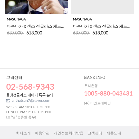
MASUNAGA
MASUNAGA
마수나가 x 겐조 선글라스 캐노퍼스 CANOPUS(53) #15  
마수나가 x 겐조 선글라스 캐노퍼스 CANOPUS(53) #40
687,000
618,000
687,000
618,000
고객센터
BANK INFO
02-568-9343
우리은행
1005-880-043431
올댓선글라스 네이버 톡톡 문의
allthatsun7@naver.com
(주) 이안트레이딩
WORK
AM 10:00 ~ PM 5:00
LUNCH
PM 12:00 ~ PM 1:00
(토/일/공휴일 휴무)
회사소개
이용약관
개인정보처리방침
고객센터
제휴안내