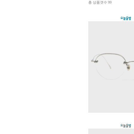
총 상품갯수
99