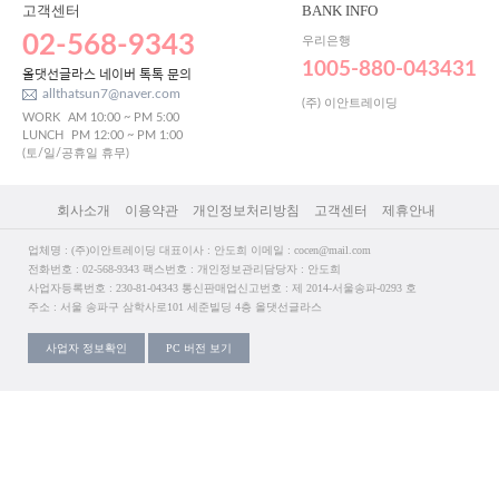
고객센터
BANK INFO
02-568-9343
우리은행
1005-880-043431
올댓선글라스 네이버 톡톡 문의
allthatsun7@naver.com
(주) 이안트레이딩
WORK
AM 10:00 ~ PM 5:00
LUNCH
PM 12:00 ~ PM 1:00
(토/일/공휴일 휴무)
회사소개
이용약관
개인정보처리방침
고객센터
제휴안내
업체명 : (주)이안트레이딩 대표이사 : 안도희 이메일 : cocen@mail.com
전화번호 : 02-568-9343 팩스번호 : 개인정보관리담당자 : 안도희
사업자등록번호 : 230-81-04343 통신판매업신고번호 : 제 2014-서울송파-0293 호
주소 : 서울 송파구 삼학사로101 세준빌딩 4층 올댓선글라스
사업자 정보확인
PC 버전 보기