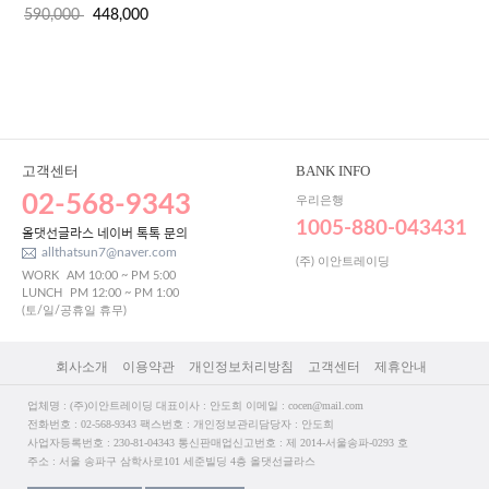
590,000
448,000
고객센터
BANK INFO
02-568-9343
우리은행
1005-880-043431
올댓선글라스 네이버 톡톡 문의
allthatsun7@naver.com
(주) 이안트레이딩
WORK
AM 10:00 ~ PM 5:00
LUNCH
PM 12:00 ~ PM 1:00
(토/일/공휴일 휴무)
회사소개
이용약관
개인정보처리방침
고객센터
제휴안내
업체명 : (주)이안트레이딩 대표이사 : 안도희 이메일 : cocen@mail.com
전화번호 : 02-568-9343 팩스번호 : 개인정보관리담당자 : 안도희
사업자등록번호 : 230-81-04343 통신판매업신고번호 : 제 2014-서울송파-0293 호
주소 : 서울 송파구 삼학사로101 세준빌딩 4층 올댓선글라스